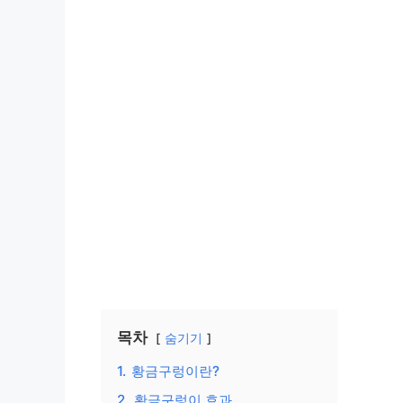
목차
숨기기
1.
황금구렁이란?
2.
황금구렁이 효과