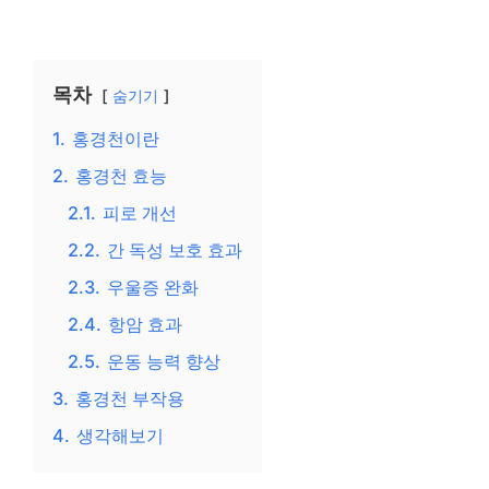
목차
숨기기
1.
홍경천이란
2.
홍경천 효능
2.1.
피로 개선
2.2.
간 독성 보호 효과
2.3.
우울증 완화
2.4.
항암 효과
2.5.
운동 능력 향상
3.
홍경천 부작용
4.
생각해보기