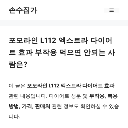
Skip
손수집가
Menu
to
content
포모라인 L112 엑스트라 다이어
트 효과 부작용 먹으면 안되는 사
람은?
이 글은
포모라인 L112 엑스트라 다이어트 효과
관련 내용입니다. 다이어트 성분 및
부작용
,
복용
방법
,
가격
,
판매처
관련 정보도 확인하실 수 있습
니다.