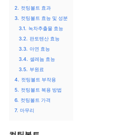
2.
컷팅볼트 효과
3.
컷팅볼트 효능 및 성분
3.1.
녹차추출물 효능
3.2.
판토텐산 효능
3.3.
아연 효능
3.4.
셀레늄 효능
3.5.
부원료
4.
컷팅볼트 부작용
5.
컷팅볼트 복용 방법
6.
컷팅볼트 가격
7.
마무리
컷팅볼트