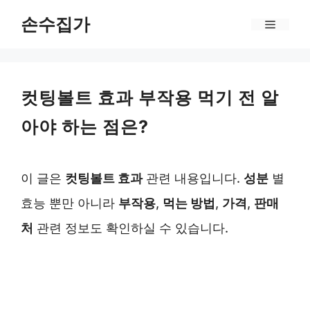
Skip
손수집가
Menu
to
content
컷팅볼트 효과 부작용 먹기 전 알
아야 하는 점은?
이 글은
컷팅볼트 효과
관련 내용입니다.
성분
별
효능 뿐만 아니라
부작용
,
먹는 방법
,
가격
,
판매
처
관련 정보도 확인하실 수 있습니다.