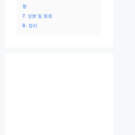
항
7.
성분 및 원료
8.
정리