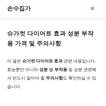
Skip
손수집가
Menu
to
content
슈가컷 다이어트 효과 성분 부작
용 가격 및 주의사항
이 글은
슈가컷 다이어트 효과
관련 내용입니다.
효능뿐만 아니라
성분
별
부작용
및 성분 관련해
서 반드시 알아야 할
주의사항
도 확인하실 수 있
습니다.