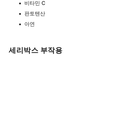
비타민 C
판토텐산
아연
세리박스 부작용