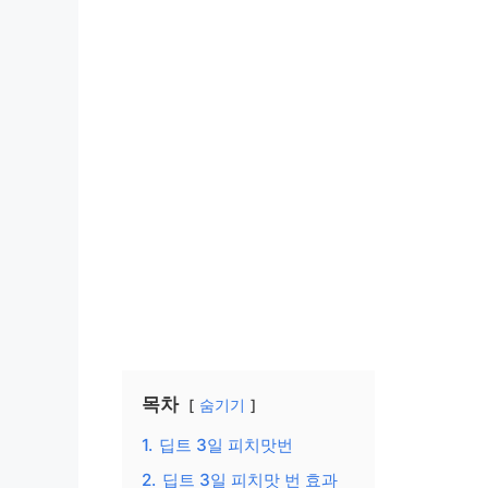
목차
숨기기
1.
딥트 3일 피치맛번
2.
딥트 3일 피치맛 번 효과