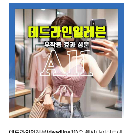
데드라인일레븐(deadline11)
은 웰씨다이어트에