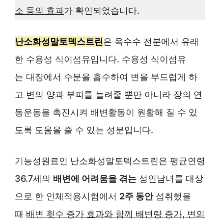
소 등의 효과
가 확인되었습니다.
난소화성말토덱스트린
은 옥수수 전분에서 유래
한 수용성 식이섬유입니다. 수용성 식이섬유
는 대장에서 수분을 흡수하여 변을 부드럽게 하
고 변의 양과 부피를 늘려줄 뿐만 아니라 장의 연
동운동을 촉진시켜 배변활동이 원활해 질 수 있
도록 도움을 줄 수 있는 성분입니다.
기능성원료인 난소화성말토덱스트린은 평균연령
36.7세의
배변에 어려움을 겪는
성인남녀를 대상
으로 한 인체적용시험에서
2주 동안
섭취했을
때
배변 횟수 증가 효과와 함께 배변량 증가, 변의