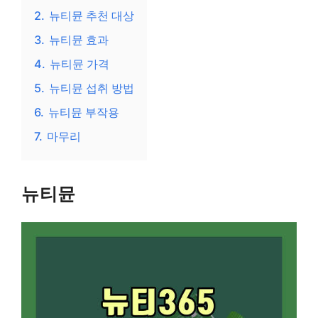
2.
뉴티뮨 추천 대상
3.
뉴티뮨 효과
4.
뉴티뮨 가격
5.
뉴티뮨 섭취 방법
6.
뉴티뮨 부작용
7.
마무리
뉴티뮨