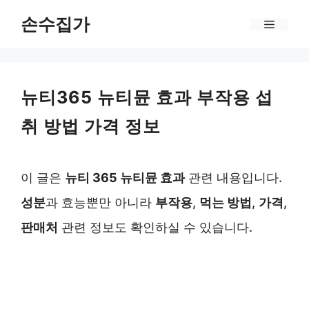
Skip
손수집가
Menu
to
content
뉴티365 뉴티뮨 효과 부작용 섭
취 방법 가격 정보
이 글은
뉴티 365 뉴티뮨 효과
관련 내용입니다.
성분
과 효능뿐만 아니라
부작용
,
먹는 방법
,
가격
,
판매처
관련 정보도 확인하실 수 있습니다.